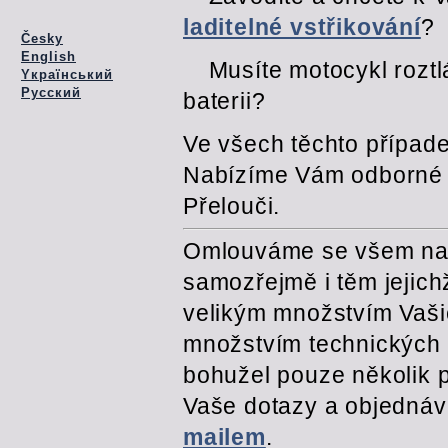
laditelné vstřikování
?
Česky
English
Musíte motocykl roztlá
Yкраїнський
Pусский
baterii?
Ve všech těchto případ
Nabízíme Vám odborné p
Přelouči.
Omlouváme se všem na 
samozřejmě i těm jejic
velikým množstvím Vaši
množstvím technických 
bohužel pouze několik p
Vaše dotazy a objednáv
mailem
.