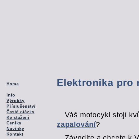
Elektronika pro
Home
Info
Výrobky
Příslušenství
Časté otázky
Váš motocykl stojí kv
Ke stažení
zapalování
?
Ceníky
Novinky
Kontakt
Závodíte a chcete k 