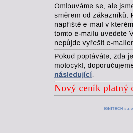
Omlouváme se, ale jsme
směrem od zákazníků. P
napříště e-mail v které
tomto e-mailu uvedete 
nepůjde vyřešit e-maile
Pokud poptáváte, zda j
motocykl, doporučujem
následující
.
Nový ceník platný
IGNITECH s.r.o